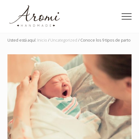
Menu
Saltar
Saltar
al
a
Men
contenido
la
principal
barra
Detalles
lateral
en
Usted está aquí:
Inicio
/
Uncategorized
/
Conoce los 9 tipos de parto
principal
jabón
para
toda
ocasión