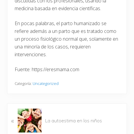
discutidas con los profesionales, usando la
medicina basada en evidencia científicas.
En pocas palabras, el parto humanizado se
refiere además a un parto que es tratado como
un proceso fisiológico normal que, solamente en
una minoría de los casos, requieren
intervenciones.
Fuente: https://eresmama.com
Categoría:
Uncategorized
E
«
n
La autoestima en los niños
t
r