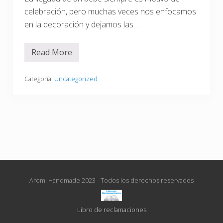
celebración, pero muchas veces nos enfocamos
en la decoración y dejamos las …
Read More
5
A
c
t
Categoría:
Uncategorized
i
v
i
d
a
d
e
s
p
a
r
a
Aromi Handmade 2023 - Todos los derechos reservados
r
e
a
l
Libro de reclamaciones
i
z