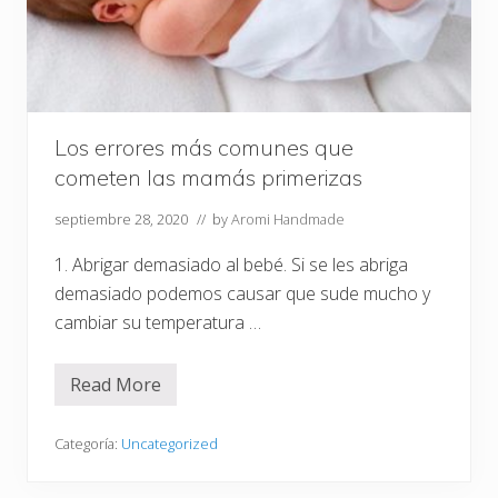
Los errores más comunes que
cometen las mamás primerizas
septiembre 28, 2020
// by
Aromi Handmade
1. Abrigar demasiado al bebé. Si se les abriga
demasiado podemos causar que sude mucho y
cambiar su temperatura …
Read More
L
o
s
e
Categoría:
Uncategorized
r
r