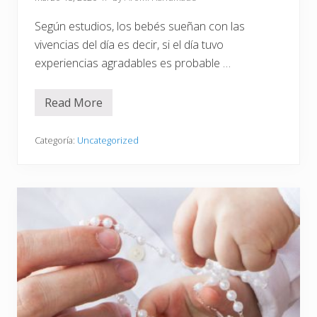
Según estudios, los bebés sueñan con las
vivencias del día es decir, si el día tuvo
experiencias agradables es probable …
Read More
¿
Q
u
é
Categoría:
Uncategorized
s
u
e
ñ
a
n
l
o
s
b
e
b
é
s
?