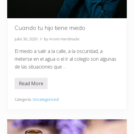
Cuando tu hijo tiene miedo
julio 30, 2020
// by
Aromi Handmade
El miedo a salir a la calle, a la oscuridad, a
meterse en el agua o el ir al colegio son algunas
de las situaciones que …
Read More
C
u
a
n
Categoría:
Uncategorized
d
o
t
u
h
i
j