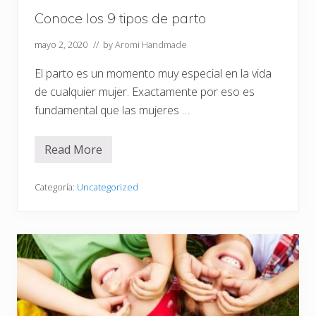
Conoce los 9 tipos de parto
mayo 2, 2020
// by
Aromi Handmade
El parto es un momento muy especial en la vida
de cualquier mujer. Exactamente por eso es
fundamental que las mujeres …
Read More
C
o
n
o
Categoría:
Uncategorized
c
e
l
o
s
9
t
i
p
o
s