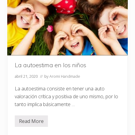
d
e
p
a
r
t
o
La autoestima en los niños
abril 21, 2020
// by
Aromi Handmade
La autoestima consiste en tener una auto
valoración crítica y positiva de uno mismo, por lo
tanto implica básicamente …
Read More
L
a
a