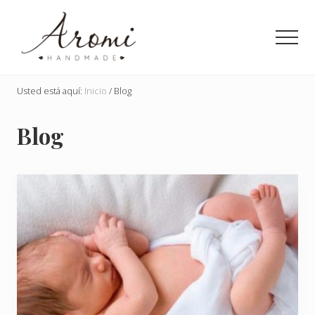
Menu
Saltar
al
Men
contenido
principal
Detalles
en
Usted está aquí:
Inicio
/
Blog
jabón
para
Blog
toda
ocasión