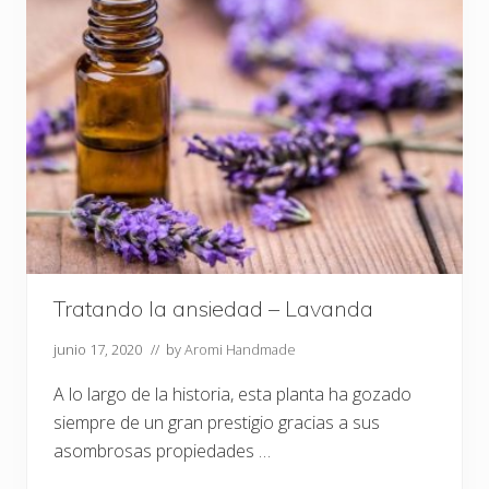
o
t
i
e
n
e
m
i
e
d
o
Tratando la ansiedad – Lavanda
junio 17, 2020
// by
Aromi Handmade
A lo largo de la historia, esta planta ha gozado
siempre de un gran prestigio gracias a sus
asombrosas propiedades …