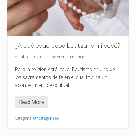
¿A qué edad debo bautizar a mi bebé?
octubre 19, 2019
// by
Aromi Handmade
Para la religión católica, el Bautismo es uno de
los sacramentos de fe en el cual implica un
acontecimiento espiritual …
Read More
¿
A
q
u
Categoría:
Uncategorized
é
e
d