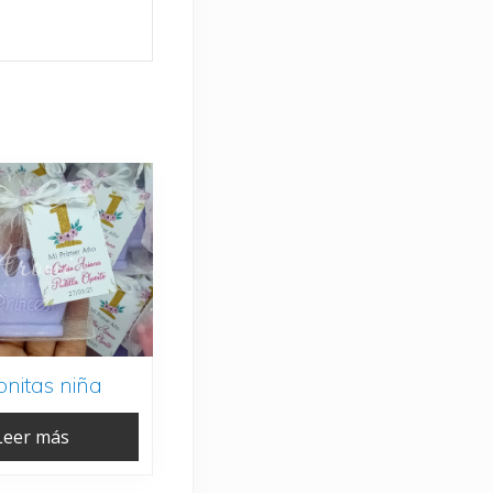
onitas niña
Leer más