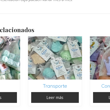
relacionados
Transporte
Cor
s
Leer más