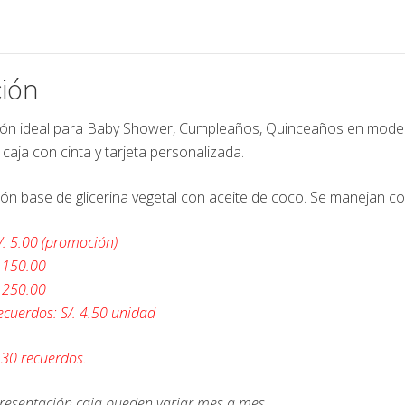
ión
ón ideal para Baby Shower, Cumpleaños, Quinceaños en model
caja con cinta y tarjeta personalizada.
bón base de glicerina vegetal con aceite de coco. Se manejan c
/. 5.00 (promoción)
. 150.00
. 250.00
ecuerdos: S/. 4.50 unidad
30 recuerdos.
presentación caja pueden variar mes a mes.