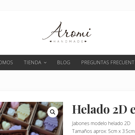
Detalles
en
SOMOS
TIENDA
BLOG
PREGUNTAS FRECUENT
jabón
para
toda
ocasión
Helado 2D e
Jabones modelo helado 2D
Tamaños aprox: 5cm x 3.5cm /