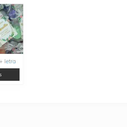
+ letra
s