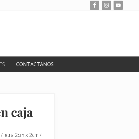
Befo
Hea
ES
CONTACTANOS
n caja
 letra 2cm x 2cm /