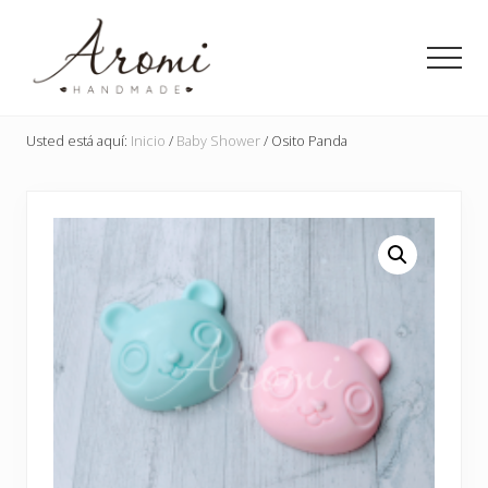
Menu
Saltar
Saltar
al
a
Men
contenido
la
principal
barra
Detalles
lateral
en
Usted está aquí:
Inicio
/
Baby Shower
/
Osito Panda
principal
jabón
para
toda
ocasión