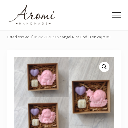
Menu
Saltar
Saltar
al
a
Men
contenido
la
principal
barra
Detalles
lateral
en
Usted está aquí:
Inicio
/
Bautizo
/
Ángel Niña Cod. 3 en cajita #3
principal
jabón
para
toda
ocasión