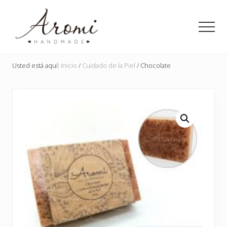
Menu
Saltar
Saltar
al
a
Men
contenido
la
principal
barra
Detalles
lateral
en
Usted está aquí:
Inicio
/
Cuidado de la Piel
/
Chocolate
principal
jabón
para
toda
ocasión