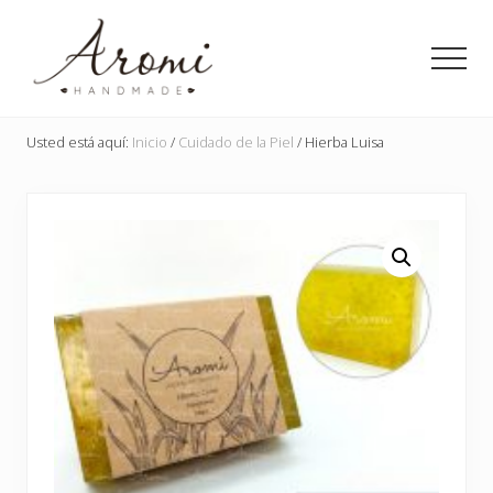
Menu
Saltar
Saltar
al
a
Men
contenido
la
principal
barra
Detalles
lateral
en
Usted está aquí:
Inicio
/
Cuidado de la Piel
/
Hierba Luisa
principal
jabón
para
toda
ocasión