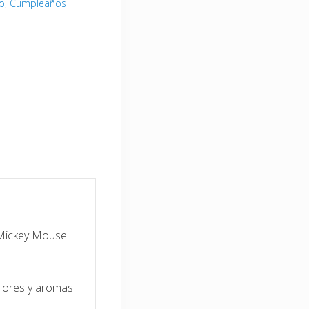
o
,
Cumpleaños
Mickey Mouse.
olores y aromas.