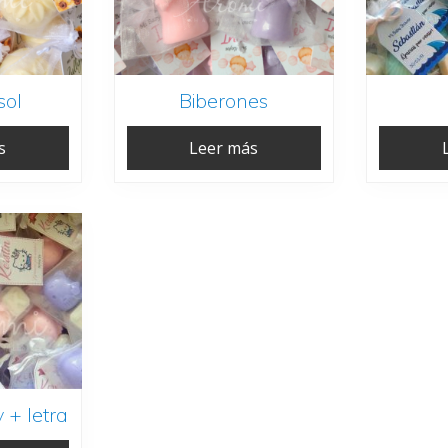
sol
Biberones
s
Leer más
y + letra