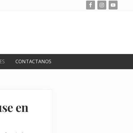
Befo
Hea
ES
CONTACTANOS
se en