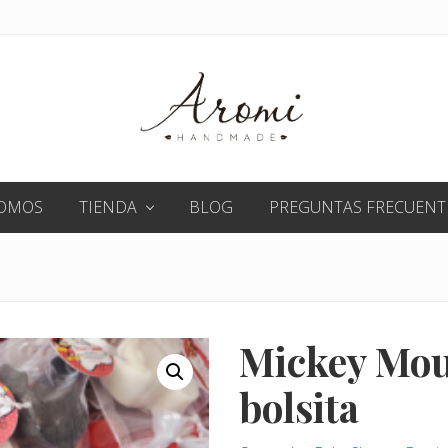
Detalles
en
SOMOS
TIENDA
BLOG
PREGUNTAS FRECUENT
jabón
para
toda
ocasión
Mickey Mou
bolsita